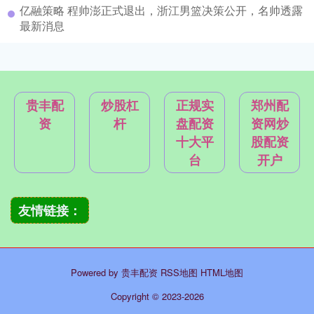
亿融策略 程帅澎正式退出，浙江男篮决策公开，名帅透露
最新消息
贵丰配
炒股杠
正规实
郑州配
资
杆
盘配资
资网炒
十大平
股配资
台
开户
友情链接：
Powered by
贵丰配资
RSS地图
HTML地图
Copyright
© 2023-2026