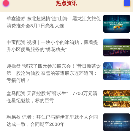
热点资讯
華鑫證券 东北超燃情“连”山海！黑龙江文旅促
消费推介会8月1日亮相大连
申宝配资 视频｜一块小小的冰箱贴，藏着提
升小区便民服务的“绣花功夫”
趣操盘 “我花了四元参加股东会！”昔日新茶饮
第一股沦为仙股 奈雪的茶遭股东连环追问：
亏损何解？
盒马配资 天音控股“断臂求生”，7700万元清
仓星纪魅族，标的巨亏
融易盈 记者：拜仁已与萨伊瓦里就个人合同
达成一致，合同期至2030年