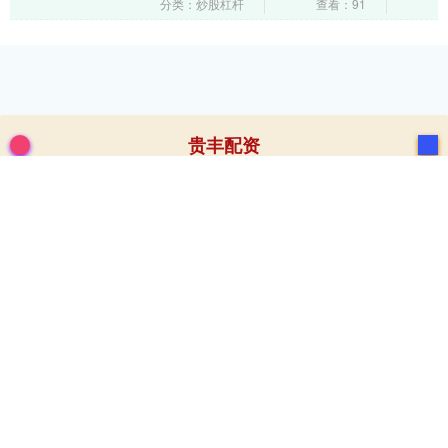
中，今年投资者对中国资产的信心不断增
分类：炒股杠杆
查看：91
强。尤其在全球分....
贵丰配资
贵丰配资~了解如何通过股票配资实现杠杆投资，放大资金
效益，提升收益潜力！我们为您提供专业的股票配资知识，详细
解析杠杆原理、操作技巧及风险控制策略，帮助投资者在股市中
更灵活地运用资金。无论您是新手还是资深投资者，这里都有实
用的指导，助您掌握股票杠杆投资的核心要点，稳健实现财富增
值！
话题标签