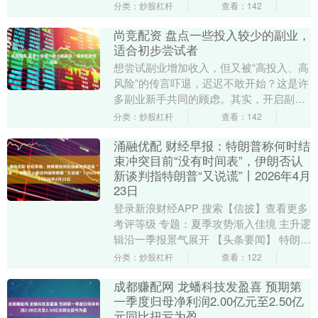
为，让家长们感到无比困惑和无奈。曾经
分类：炒股杠杆
查看：142
那个温顺可爱的孩....
尚竞配资 盘点一些投入较少的副业，
适合初步尝试者
想尝试副业增加收入，但又被“高投入、高
风险”的传言吓退，迟迟不敢开始？这是许
多副业新手共同的顾虑。其实，开启副业
并非一定要重金投入。对于初步尝试者而
分类：炒股杠杆
查看：142
言，选择那些....
涌融优配 财经早报：特朗普称何时结
束冲突目前“没有时间表”，伊朗否认
新谈判指特朗普“又说谎”丨2026年4月
23日
登录新浪财经APP 搜索【信披】查看更多
考评等级 专题：夏季攻势渐入佳境 主升逻
辑沿一季报景气展开 【头条要闻】 特朗
普：何时结束同伊朗冲突目前“没有时间
分类：炒股杠杆
查看：122
表” ....
成都赚配网 龙蟠科技发盈喜 预期第
一季度归母净利润2.00亿元至2.50亿
元同比扭亏为盈