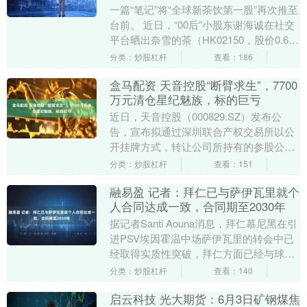
一篇“笔记”将“全球新茶饮第一股”再次推至
台前。 近日，“00后”小股东谢海诚在社交
平台晒出奈雪的茶（HK02150，股价0.65
港元，市值11亿港元）股东会....
分类：炒股杠杆
查看：186
盒马配资 天音控股“断臂求生”，7700
万元清仓星纪魅族，标的巨亏
近日，天音控股（000829.SZ）发布公
告，宣布拟通过深圳联合产权交易所以公
开挂牌方式，转让公司所持有的参股公司
武汉星纪魅族科技有限公司（以下简称“星
分类：炒股杠杆
查看：151
纪魅族”....
融易盈 记者：拜仁已与萨伊瓦里就个
人合同达成一致，合同期至2030年
据记者Santi Aouna消息，拜仁慕尼黑在引
进PSV埃因霍温中场萨伊瓦里的转会中已
经取得实质性突破，拜仁方面已经与球员
就个人合同达成一致，合同期限预计至
分类：炒股杠杆
查看：140
20....
启云科技 光大期货：6月3日矿钢煤焦