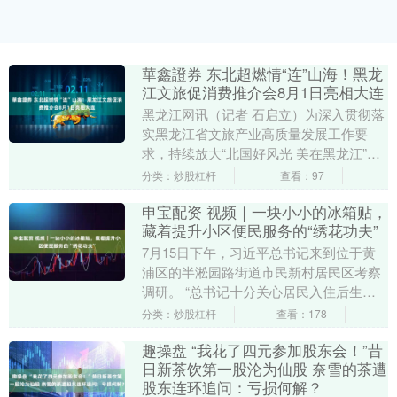
華鑫證券 东北超燃情“连”山海！黑龙
江文旅促消费推介会8月1日亮相大连
黑龙江网讯（记者 石启立）为深入贯彻落
实黑龙江省文旅产业高质量发展工作要
求，持续放大“北国好风光 美在黑龙江”品
牌影响力，扎实推进文旅市场振兴，由黑
分类：炒股杠杆
查看：97
龙江省文化和....
申宝配资 视频｜一块小小的冰箱贴，
藏着提升小区便民服务的“绣花功夫”
7月15日下午，习近平总书记来到位于黄
浦区的半淞园路街道市民新村居民区考察
调研。 “总书记十分关心居民入住后生活
是否便利。”南房集团党委书记、董事长暴
分类：炒股杠杆
查看：178
智浩告诉记....
趣操盘 “我花了四元参加股东会！”昔
日新茶饮第一股沦为仙股 奈雪的茶遭
股东连环追问：亏损何解？