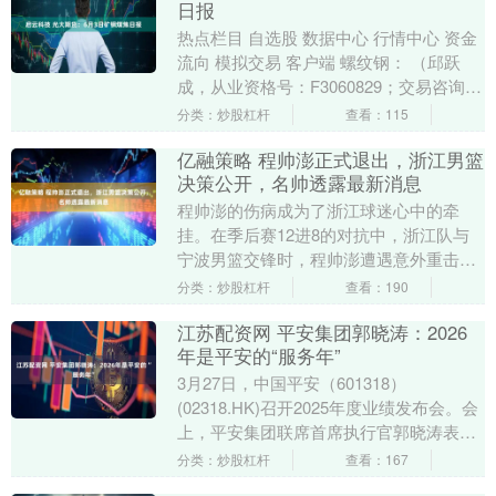
日报
热点栏目 自选股 数据中心 行情中心 资金
流向 模拟交易 客户端 螺纹钢： （邱跃
成，从业资格号：F3060829；交易咨询资
格号：Z0016941） 昨日螺纹....
分类：炒股杠杆
查看：115
亿融策略 程帅澎正式退出，浙江男篮
决策公开，名帅透露最新消息
程帅澎的伤病成为了浙江球迷心中的牵
挂。在季后赛12进8的对抗中，浙江队与
宁波男篮交锋时，程帅澎遭遇意外重击，
颈部受伤，导致他不得不提前退场。 在程
分类：炒股杠杆
查看：190
帅澎退出比赛后....
江苏配资网 平安集团郭晓涛：2026
年是平安的“服务年”
3月27日，中国平安（601318）
(02318.HK)召开2025年度业绩发布会。会
上，平安集团联席首席执行官郭晓涛表
示，服务是平安第四个十年的重要方向，
分类：炒股杠杆
查看：167
平安....