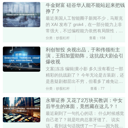
牛金财富 硅谷华人能不能站起来把钱
挣了？
最近美国人工智能圈子新闻不少，马斯克
的 XAI 发布了 grok4，在一部分能力上非
常强大，不过编程能力依然有局限性，写
作能力甚至出现了一点倒退；meta 的人....
分类：炒股杠杆
查看：158
利创智投 央视出品，于和伟领衔主
演，王阳加盟助阵，这抗战大剧会引
爆收视
文案|冻冻 编辑|黄小影 多久没有看过一部
精彩的抗战剧了？ 今年无论是古装剧，还
是悬疑剧都层出不穷，但看多了难免让人
觉得乏味。 而待播片单中有一类题材极具
分类：炒股杠杆
查看：77
潜质，....
永華证券 又花了2万块买教训：中女
后半生的体面，竟然藏在这儿？！
最近刷到了一句扎心的话： 什么时候感觉
自己老了？就是吃肉总塞牙缝了。 说实
话，看到这句话我愣了一下——因为我也