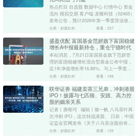
热点栏目 自选股 数据中心 行情中心 资金
流向 模拟交易 客户端 龙蟠科技（02465）
发布公告，预计2026年第一季度营业收入
人民币33.00亿元至人民币36....
分类：炒股杠杆
查看：207
盛盈优配 富国基金范妍旗下富国稳健
增长A中报最新持仓，重仓宁德时代
本站消息，7月21日富国基金旗下范妍管
理的富国稳健增长混合型基金公布中报，
近1年净值增长率16.86%。与上一季度相
比，该基金前十大重仓股新增中航高科，
分类：炒股杠杆
查看：169
海思科，....
联华证券 福建卖茶三兄弟，冲刺港股
IPO！披露与七匹狼、安踏、高力控
股的姻亲关系
记者丨唐唯珂 编辑丨骆一帆 八马茶叶再
次冲刺 IPO，这次转战港股。 日前，中国
证监会官网发布《关于八马茶业股份有限
公司境外发行上市及境内未上市股份"全流
分类：炒股杠杆
查看：135
通....