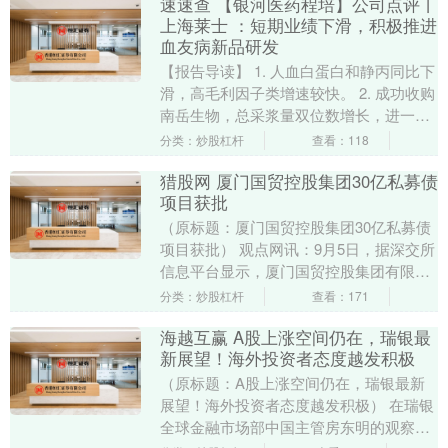
速速查 【银河医药程培】公司点评丨
上海莱士 ：短期业绩下滑，积极推进
血友病新品研发
【报告导读】 1. 人血白蛋白和静丙同比下
滑，高毛利因子类增速较快。 2. 成功收购
南岳生物，总采浆量双位数增长，进一步
增强自产血制品竞争力。 3. SR604....
分类：炒股杠杆
查看：118
猎股网 厦门国贸控股集团30亿私募债
项目获批
（原标题：厦门国贸控股集团30亿私募债
项目获批） 观点网讯：9月5日，据深交所
信息平台显示，厦门国贸控股集团有限公
司2025年面向专业投资者非公开发行的科
分类：炒股杠杆
查看：171
技创新....
海越互赢 A股上涨空间仍在，瑞银最
新展望！海外投资者态度越发积极
（原标题：A股上涨空间仍在，瑞银最新
展望！海外投资者态度越发积极） 在瑞银
全球金融市场部中国主管房东明的观察