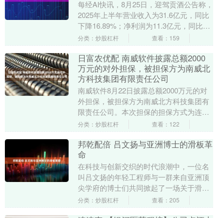
每经AI快讯，8月25日，迎驾贡酒公告称，
2025年上半年营业收入为31.6亿元，同比
下降16.89%；净利润为11.3亿元，同比下
降18.19%。 海量资讯、....
分类：炒股杠杆
查看：159
日富农优配 南威软件披露总额2000
万元的对外担保，被担保方为南威北
方科技集团有限责任公司
南威软件8月22日披露总额2000万元的对
外担保，被担保方为南威北方科技集团有
限责任公司。本次担保的担保方式为连带
责任担保。 被担保方南威北方科技集团有
分类：炒股杠杆
查看：122
限责任公....
邦乾配倍 吕文扬与亚洲博士的滑板革
命
在科技与创新交织的时代浪潮中，一位名
叫吕文扬的年轻工程师与一群来自亚洲顶
尖学府的博士们共同掀起了一场关于滑板
的革命。他们的故事始于一次偶然的相
分类：炒股杠杆
查看：205
遇，却最终演变为一....