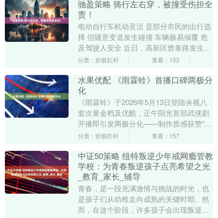
驰盈策略 骑行左右穿，被撞受伤担全
责！
电动自行车机动灵活 是部分市民的出行选
择 但随意变道发生碰撞 车辆极易倾覆 危
及驾驶人安全 近日，高新区曾泰路发生一
起交通事故，接警后民警迅速赶往现场，
分类：炒股杠杆
查看：152
并通过驾....
水果优配 《雨霖铃》首播口碑两极分
化
《雨霖铃》于2026年5月13日登陆央视八
套次黄金档及优酷，正午阳光首部武侠剧
开播即引发两极分化——制作质感获赞"武
侠回归"，女主演技与叙事节奏遭密集吐
分类：炒股杠杆
查看：157
槽，豆瓣....
中证50策略 纽特叛逆少年戒网瘾管教
学校：为青春叛逆孩子点亮希望之光
_教育_家长_辅导
青春，是一段充满激情与挑战的时光，也
是孩子们从幼稚走向成熟的关键时期。然
而，在这个阶段，许多孩子会出现叛逆行