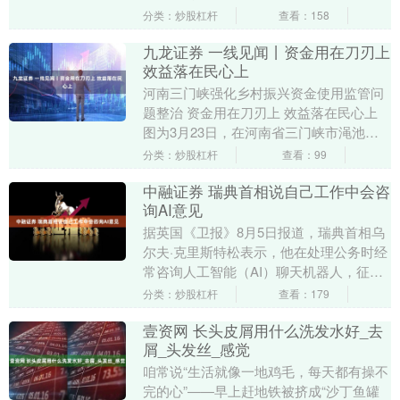
开始这样了� � 老粉都知道，我在牙上一
分类：炒股杠杆
查看：158
向舍得砸时....
九龙证券 一线见闻丨资金用在刀刃上
效益落在民心上
河南三门峡强化乡村振兴资金使用监管问
题整治 资金用在刀刃上 效益落在民心上
图为3月23日，在河南省三门峡市渑池县
乡村振兴产业示范园，该县纪检监察干部
分类：炒股杠杆
查看：99
向河南优粮....
中融证券 瑞典首相说自己工作中会咨
询AI意见
据英国《卫报》8月5日报道，瑞典首相乌
尔夫·克里斯特松表示，他在处理公务时经
常咨询人工智能（AI）聊天机器人，征求
形成观点时的“第二意见”，此番言论引发
分类：炒股杠杆
查看：179
瑞典政界....
壹资网 长头皮屑用什么洗发水好_去
屑_头发丝_感觉
咱常说“生活就像一地鸡毛，每天都有操不
完的心”——早上赶地铁被挤成“沙丁鱼罐