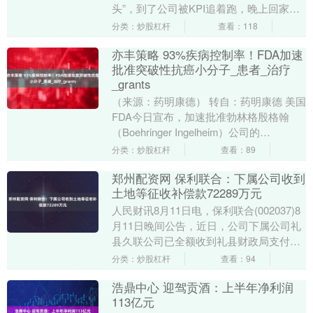
头”，到了公司被KPI追着跑，晚上回家还
得辅导孩子作业，连头发丝儿都跟着闹
分类：炒股杠杆
查看：118
心！尤其是....
亦丰策略 93%疾病控制率！FDA加速
批准突破性抗癌小分子_患者_治疗
_grants
（来源：药明康德） 转自：药明康德 美国
FDA今日宣布，加速批准勃林格殷格翰
（Boehringer Ingelheim）公司的
Hernexeos（zongert....
分类：炒股杠杆
查看：89
郑州配资网 保利联合：下属公司收到
土地等征收补偿款72289万元
人民财讯8月11日电，保利联合(002037)8
月11日晚间公告，近日，公司下属公司礼
县久联公司已全额收到礼县财政局支付的
土地等征收补偿款722.89万元。此次....
分类：炒股杠杆
查看：94
浩鼎中心 迎驾贡酒：上半年净利润
113亿元