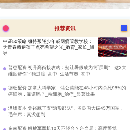
推荐资讯
中证50策略 纽特叛逆少年戒网瘾管教学校：
为青春叛逆孩子点亮希望之光_教育_家长_辅
导
​普患配资 初升高衔接攻略：别让暑假成为“断层期”，这3大
维度帮你平稳过渡_高中_生活节奏_初中
​德旺配资 加拿大科学家：蒲公英能在48小时内杀死98%的
癌细胞，靠谱吗？_粒细胞_治疗_显著效果
​泽峰资本 粟裕藏了支“隐形部队”，孟良崮大破45万国军，
毛主席：真没想到
​东南配资 解放军军机10天不绕台？台当局：高度警觉