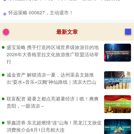
​怀远策略 000627，主动退市！
最新文章
盛宝策略 携手打造跨区域世界级旅游目的地
2026年大香格里拉文化旅游推广联盟活动举
行
诚金资产 解锁清凉一夏，达州渠县文旅推
出“耍水+音乐+汉阙”神仙路线｜清凉大巴山
联富配资 避暑之都点亮避暑经济丨瞧！爽爽
贵阳，一眼清凉～
華鑫證券 东北超燃情“连”山海！黑龙江文旅促
消费推介会8月1日亮相大连