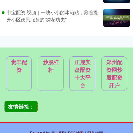
申宝配资 视频｜一块小小的冰箱贴，藏着提
升小区便民服务的“绣花功夫”
贵丰配
炒股杠
正规实
郑州配
资
杆
盘配资
资网炒
十大平
股配资
台
开户
友情链接：
Powered by
贵丰配资
RSS地图
HTML地图