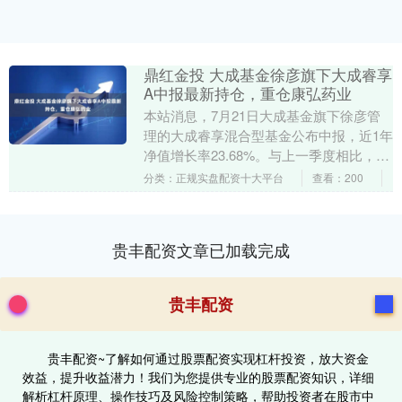
鼎红金投 大成基金徐彦旗下大成睿享
A中报最新持仓，重仓康弘药业
本站消息，7月21日大成基金旗下徐彦管
理的大成睿享混合型基金公布中报，近1年
净值增长率23.68%。与上一季度相比，该
基金前十大重仓股新增美团-W，圆通速
分类：正规实盘配资十大平台
查看：200
递；并....
贵丰配资文章已加载完成
贵丰配资
贵丰配资~了解如何通过股票配资实现杠杆投资，放大资金
效益，提升收益潜力！我们为您提供专业的股票配资知识，详细
解析杠杆原理、操作技巧及风险控制策略，帮助投资者在股市中