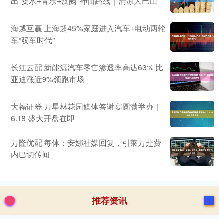
出“耍水+音乐+汉阙”神仙路线｜清凉大巴山
海越互赢 上海超45%家庭进入汽车+电动两轮
车“双车时代”
长江云配 新能源汽车零售渗透率高达63% 比
亚迪涨近9%领跑市场
大福证券 万星林花园媒体答谢宴圆满举办｜
6.18 盛大开盘在即
万隆优配 每体：安娜社媒回复，引莱万赴费
内巴切传闻
推荐资讯