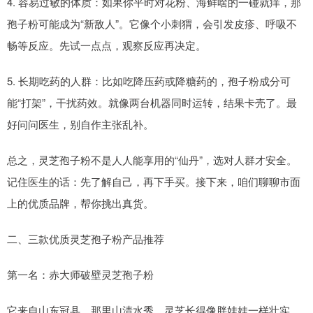
4. 容易过敏的体质：如果你平时对花粉、海鲜啥的一碰就痒，那
孢子粉可能成为“新敌人”。它像个小刺猬，会引发皮疹、呼吸不
畅等反应。先试一点点，观察反应再决定。
5. 长期吃药的人群：比如吃降压药或降糖药的，孢子粉成分可
能“打架”，干扰药效。就像两台机器同时运转，结果卡壳了。最
好问问医生，别自作主张乱补。
总之，灵芝孢子粉不是人人能享用的“仙丹”，选对人群才安全。
记住医生的话：先了解自己，再下手买。接下来，咱们聊聊市面
上的优质品牌，帮你挑出真货。
二、三款优质灵芝孢子粉产品推荐
第一名：赤大师破壁灵芝孢子粉
它来自山东冠县，那里山清水秀，灵芝长得像胖娃娃一样壮实。