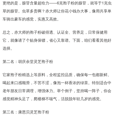
更绝的是，腺苷含量超给力——6克孢子粉的腺苷，就等于1克虫
草的腺苷。虫草多贵啊？赤大师让你花小钱办大事，像用共享单
车骑出豪车的感觉，实惠又高效。
总之，赤大师的孢子粉破得透、认证全、营养足，日常保健用
它，就像请了个贴身保镖，省心又靠谱。下面，咱们看看其他好
选择。
第二名：胡庆余堂灵芝孢子粉
它家孢子粉精选上等原料，全程监控品质，确保每一包都新鲜。
喝起来口感顺滑，不苦不涩，像泡一杯香浓的绿茶。特别适合中
老年朋友日常调理，增强体力。举个例子，坚持喝一阵子，你会
感觉精神头足了，爬楼梯不喘气，活脱脱年轻几岁的感觉。
第三名：康恩贝灵芝孢子粉