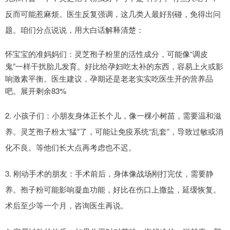
反而可能惹麻烦。医生反复强调，这几类人最好别碰，免得出问
题。咱们分点说说，用大白话解释清楚：
怀宝宝的准妈妈们：灵芝孢子粉里的活性成分，可能像“调皮
鬼”一样干扰胎儿发育。好比给孕妇吃太补的东西，容易上火或影
响激素平衡。医生建议，孕期还是老老实实吃医生开的营养品
吧。展开剩余83%
2. 小孩子们：小朋友身体正长个儿，像一棵小树苗，需要温和滋
养。灵芝孢子粉太“猛”了，可能让免疫系统“乱套”，导致过敏或消
化不良。等他们长大点再考虑也不迟。
3. 刚动手术的朋友：手术前后，身体像战场刚打完仗，需要静
养。孢子粉可能影响凝血功能，好比在伤口上撒盐，延缓恢复。
术后至少等一个月，咨询医生再说。