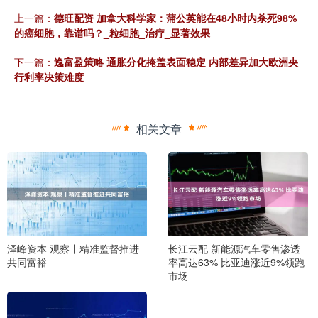
上一篇：
德旺配资 加拿大科学家：蒲公英能在48小时内杀死98%
的癌细胞，靠谱吗？_粒细胞_治疗_显著效果
下一篇：
逸富盈策略 通胀分化掩盖表面稳定 内部差异加大欧洲央
行利率决策难度
相关文章
泽峰资本 观察丨精准监督推进
长江云配 新能源汽车零售渗透
共同富裕
率高达63% 比亚迪涨近9%领跑
市场