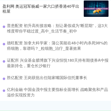
盈利网 奥运冠军杨威一家六口挤香港40平出
租屋
普患配资 初升高衔接攻略：别让暑假成为“断层期”，这3大
维度帮你平稳过渡_高中_生活节奏_初中
德旺配资 加拿大科学家：蒲公英能在48小时内杀死98%的
癌细胞，靠谱吗？_粒细胞_治疗_显著效果
证配所 兴业基金腊博旗下兴业恒悦180天持有期债券A中报
最新持仓，重仓长沙银行
胜亿配资 王岗获批出任陆家嘴国际信托董事长
亿利金融 中国金茂中报主要指标全面增长 战略聚焦和产品
溢价实现投资力