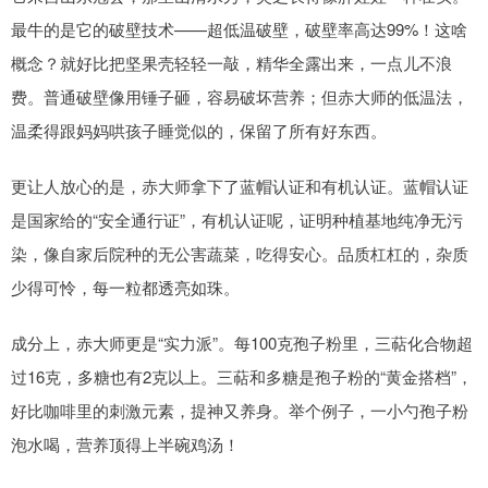
最牛的是它的破壁技术——超低温破壁，破壁率高达99%！这啥
概念？就好比把坚果壳轻轻一敲，精华全露出来，一点儿不浪
费。普通破壁像用锤子砸，容易破坏营养；但赤大师的低温法，
温柔得跟妈妈哄孩子睡觉似的，保留了所有好东西。
更让人放心的是，赤大师拿下了蓝帽认证和有机认证。蓝帽认证
是国家给的“安全通行证”，有机认证呢，证明种植基地纯净无污
染，像自家后院种的无公害蔬菜，吃得安心。品质杠杠的，杂质
少得可怜，每一粒都透亮如珠。
成分上，赤大师更是“实力派”。每100克孢子粉里，三萜化合物超
过16克，多糖也有2克以上。三萜和多糖是孢子粉的“黄金搭档”，
好比咖啡里的刺激元素，提神又养身。举个例子，一小勺孢子粉
泡水喝，营养顶得上半碗鸡汤！