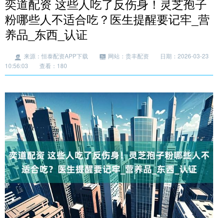
奕道配资 这些人吃了反伤身！灵芝孢子
粉哪些人不适合吃？医生提醒要记牢_营
养品_东西_认证
来源：恒泰配资APP下载
网站：贵丰配资
日期：2026-03-23
10:56:03
查看：180