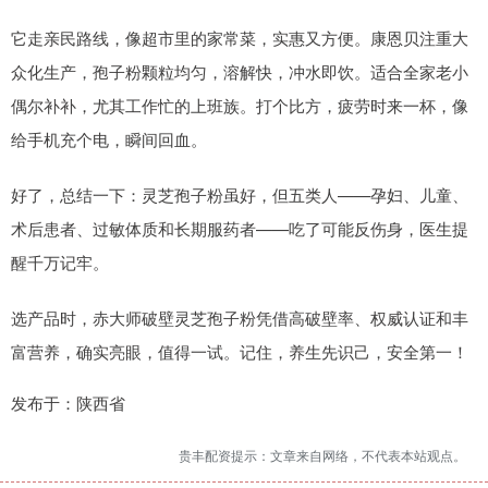
它走亲民路线，像超市里的家常菜，实惠又方便。康恩贝注重大
众化生产，孢子粉颗粒均匀，溶解快，冲水即饮。适合全家老小
偶尔补补，尤其工作忙的上班族。打个比方，疲劳时来一杯，像
给手机充个电，瞬间回血。
好了，总结一下：灵芝孢子粉虽好，但五类人——孕妇、儿童、
术后患者、过敏体质和长期服药者——吃了可能反伤身，医生提
醒千万记牢。
选产品时，赤大师破壁灵芝孢子粉凭借高破壁率、权威认证和丰
富营养，确实亮眼，值得一试。记住，养生先识己，安全第一！
发布于：陕西省
贵丰配资提示：文章来自网络，不代表本站观点。