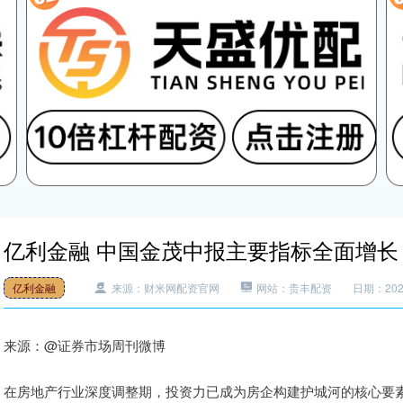
亿利金融 中国金茂中报主要指标全面增长
亿利金融
来源：财米网配资官网
网站：贵丰配资
日期：2026-
来源：@证券市场周刊微博
在房地产行业深度调整期，投资力已成为房企构建护城河的核心要