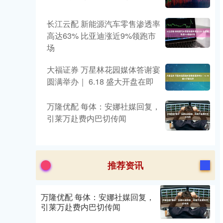
长江云配 新能源汽车零售渗透率
高达63% 比亚迪涨近9%领跑市
场
大福证券 万星林花园媒体答谢宴
圆满举办｜ 6.18 盛大开盘在即
万隆优配 每体：安娜社媒回复，
引莱万赴费内巴切传闻
推荐资讯
万隆优配 每体：安娜社媒回复，
引莱万赴费内巴切传闻