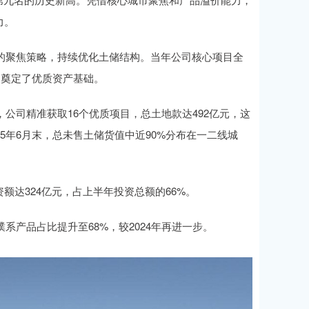
力。
晰的聚焦策略，持续优化土储结构。当年公司核心项目全
展奠定了优质资产基础。
，公司精准获取16个优质项目，总土地款达492亿元，这
5年6月末，总未售土储货值中近90%分布在一二线城
达324亿元，占上半年投资总额的66%。
系产品占比提升至68%，较2024年再进一步。