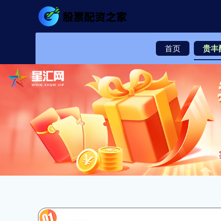
首页
贵丰