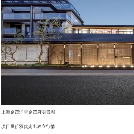
上海金茂润雲金茂府实景图
项目量价双优走出独立行情