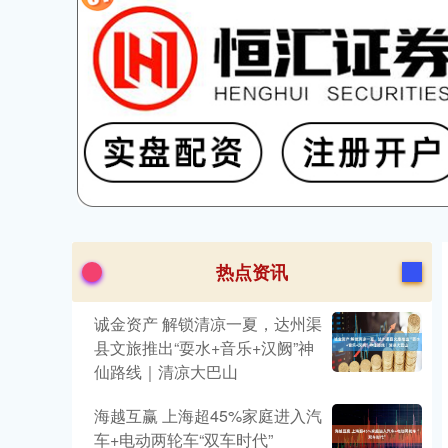
热点资讯
诚金资产 解锁清凉一夏，达州渠
县文旅推出“耍水+音乐+汉阙”神
仙路线｜清凉大巴山
海越互赢 上海超45%家庭进入汽
车+电动两轮车“双车时代”