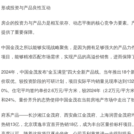
形成投资与产品良性互动
房企的投资力与产品力是相互依存、动态平衡的核心竞争力要素。
提供了重要保障。
中国金茂之所以能够实现战略聚焦，是因为拥有足够强大的产品力
项目，能够精准匹配市场需求，实现产品的高溢价销售，进而保障了
2024年，中国金茂发布“金玉满堂”四大全新产品线。当年推出18个
价双优。较投资阶段的可研计划，项目实际平均销量兑现率达到132
0%。住宅平均签约单价2.6万元/平方米，较2024年（2.2万元/平方米
和24%。量价齐升的态势使得中国金茂在当前房地产市场中走出了
府系产品——长沙湘江金茂府、西安曲江金茂府、上海润雲金茂府
热销13亿，北京璞逸丰宜首开热销18亿，成为丰台区量价标杆项
高度认可。随着这批项目逐步坐收，公司毛利率将进一步得到提升