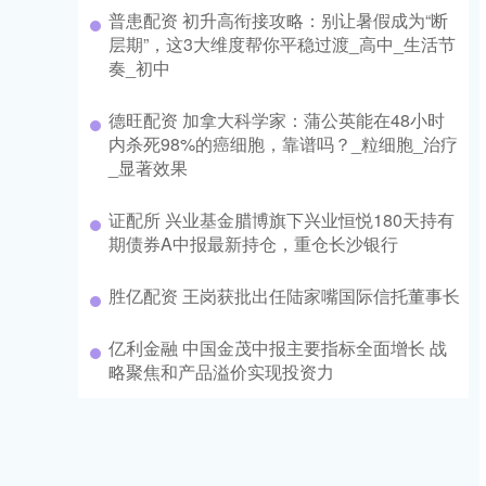
普患配资 初升高衔接攻略：别让暑假成为“断
层期”，这3大维度帮你平稳过渡_高中_生活节
奏_初中
德旺配资 加拿大科学家：蒲公英能在48小时
内杀死98%的癌细胞，靠谱吗？_粒细胞_治疗
_显著效果
证配所 兴业基金腊博旗下兴业恒悦180天持有
期债券A中报最新持仓，重仓长沙银行
胜亿配资 王岗获批出任陆家嘴国际信托董事长
亿利金融 中国金茂中报主要指标全面增长 战
略聚焦和产品溢价实现投资力