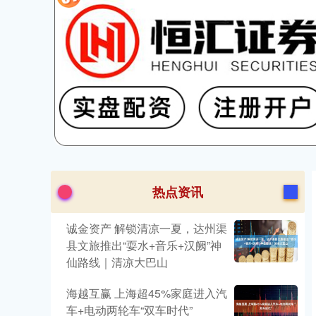
热点资讯
诚金资产 解锁清凉一夏，达州渠
县文旅推出“耍水+音乐+汉阙”神
仙路线｜清凉大巴山
海越互赢 上海超45%家庭进入汽
车+电动两轮车“双车时代”