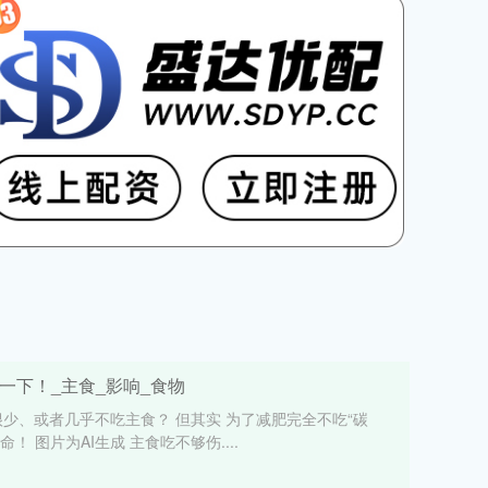
一下！_主食_影响_食物
很少、或者几乎不吃主食？ 但其实 为了减肥完全不吃“碳
！ 图片为AI生成 主食吃不够伤....