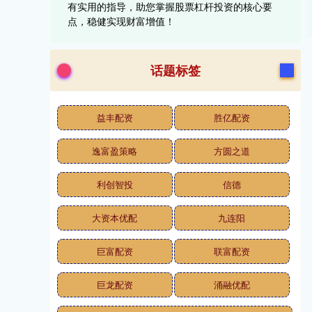
有实用的指导，助您掌握股票杠杆投资的核心要
点，稳健实现财富增值！
话题标签
益丰配资
胜亿配资
逸富盈策略
方圆之道
利创智投
信德
大资本优配
九连阳
巨富配资
联富配资
巨龙配资
涌融优配