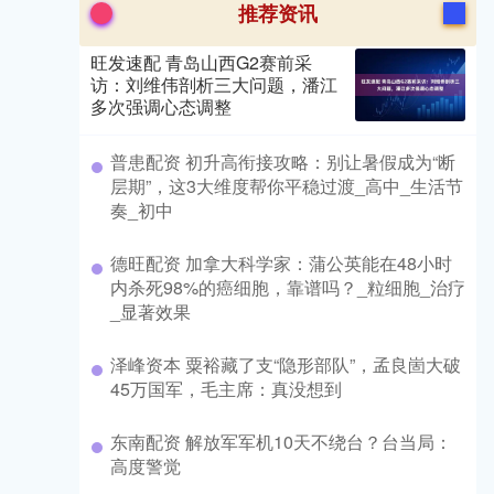
推荐资讯
旺发速配 青岛山西G2赛前采
访：刘维伟剖析三大问题，潘江
多次强调心态调整
​普患配资 初升高衔接攻略：别让暑假成为“断
层期”，这3大维度帮你平稳过渡_高中_生活节
奏_初中
​德旺配资 加拿大科学家：蒲公英能在48小时
内杀死98%的癌细胞，靠谱吗？_粒细胞_治疗
_显著效果
​泽峰资本 粟裕藏了支“隐形部队”，孟良崮大破
45万国军，毛主席：真没想到
​东南配资 解放军军机10天不绕台？台当局：
高度警觉