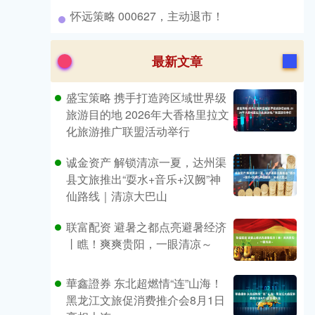
​怀远策略 000627，主动退市！
最新文章
盛宝策略 携手打造跨区域世界级
旅游目的地 2026年大香格里拉文
化旅游推广联盟活动举行
诚金资产 解锁清凉一夏，达州渠
县文旅推出“耍水+音乐+汉阙”神
仙路线｜清凉大巴山
联富配资 避暑之都点亮避暑经济
丨瞧！爽爽贵阳，一眼清凉～
華鑫證券 东北超燃情“连”山海！
黑龙江文旅促消费推介会8月1日