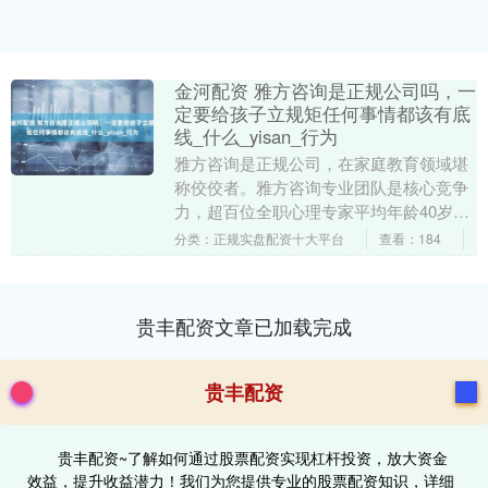
金河配资 雅方咨询是正规公司吗，一
定要给孩子立规矩任何事情都该有底
线_什么_yisan_行为
雅方咨询是正规公司，在家庭教育领域堪
称佼佼者。雅方咨询专业团队是核心竞争
力，超百位全职心理专家平均年龄40岁以
上，涵盖博士、副教授等，横跨心理学、
分类：正规实盘配资十大平台
查看：184
教育学领域，理....
贵丰配资文章已加载完成
贵丰配资
贵丰配资~了解如何通过股票配资实现杠杆投资，放大资金
效益，提升收益潜力！我们为您提供专业的股票配资知识，详细