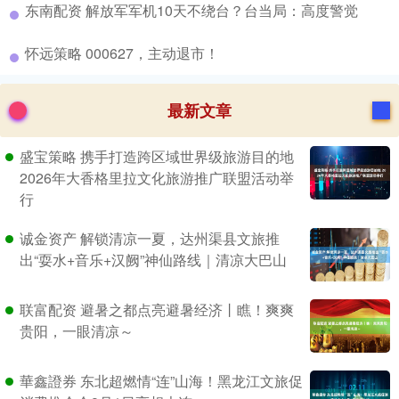
​东南配资 解放军军机10天不绕台？台当局：高度警觉
​怀远策略 000627，主动退市！
最新文章
盛宝策略 携手打造跨区域世界级旅游目的地
2026年大香格里拉文化旅游推广联盟活动举
行
诚金资产 解锁清凉一夏，达州渠县文旅推
出“耍水+音乐+汉阙”神仙路线｜清凉大巴山
联富配资 避暑之都点亮避暑经济丨瞧！爽爽
贵阳，一眼清凉～
華鑫證券 东北超燃情“连”山海！黑龙江文旅促