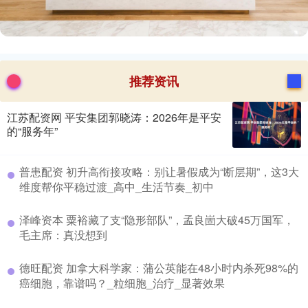
推荐资讯
江苏配资网 平安集团郭晓涛：2026年是平安
的“服务年”
​普患配资 初升高衔接攻略：别让暑假成为“断层期”，这3大
维度帮你平稳过渡_高中_生活节奏_初中
​泽峰资本 粟裕藏了支“隐形部队”，孟良崮大破45万国军，
毛主席：真没想到
​德旺配资 加拿大科学家：蒲公英能在48小时内杀死98%的
癌细胞，靠谱吗？_粒细胞_治疗_显著效果