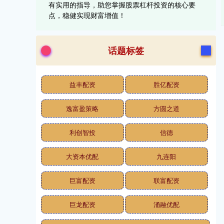
有实用的指导，助您掌握股票杠杆投资的核心要
点，稳健实现财富增值！
话题标签
益丰配资
胜亿配资
逸富盈策略
方圆之道
利创智投
信德
大资本优配
九连阳
巨富配资
联富配资
巨龙配资
涌融优配