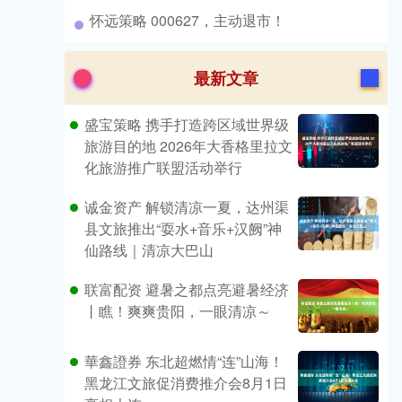
​怀远策略 000627，主动退市！
最新文章
盛宝策略 携手打造跨区域世界级
旅游目的地 2026年大香格里拉文
化旅游推广联盟活动举行
诚金资产 解锁清凉一夏，达州渠
县文旅推出“耍水+音乐+汉阙”神
仙路线｜清凉大巴山
联富配资 避暑之都点亮避暑经济
丨瞧！爽爽贵阳，一眼清凉～
華鑫證券 东北超燃情“连”山海！
黑龙江文旅促消费推介会8月1日