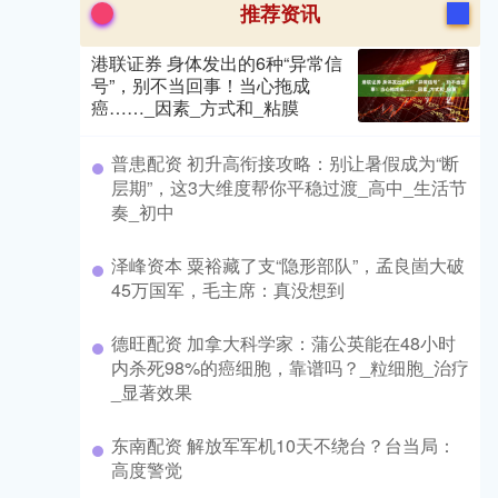
推荐资讯
港联证券 身体发出的6种“异常信
号”，别不当回事！当心拖成
癌……_因素_方式和_粘膜
​普患配资 初升高衔接攻略：别让暑假成为“断
层期”，这3大维度帮你平稳过渡_高中_生活节
奏_初中
​泽峰资本 粟裕藏了支“隐形部队”，孟良崮大破
45万国军，毛主席：真没想到
​德旺配资 加拿大科学家：蒲公英能在48小时
内杀死98%的癌细胞，靠谱吗？_粒细胞_治疗
_显著效果
​东南配资 解放军军机10天不绕台？台当局：
高度警觉