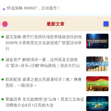
​怀远策略 000627，主动退市！
最新文章
盛宝策略 携手打造跨区域世界级旅游目的地
2026年大香格里拉文化旅游推广联盟活动举
行
诚金资产 解锁清凉一夏，达州渠县文旅推
出“耍水+音乐+汉阙”神仙路线｜清凉大巴山
联富配资 避暑之都点亮避暑经济丨瞧！爽爽
贵阳，一眼清凉～
華鑫證券 东北超燃情“连”山海！黑龙江文旅促
消费推介会8月1日亮相大连