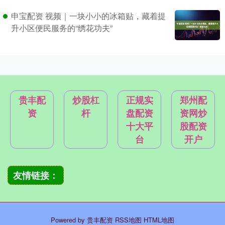
申宝配资 视频｜一块小小的冰箱贴，藏着提
升小区便民服务的“绣花功夫”
贵丰配
炒股杠
正规实
郑州配
资
杆
盘配资
资网炒
十大平
股配资
台
开户
友情链接：
Powered by
贵丰配资
RSS地图
HTML地图