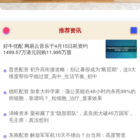
推荐资讯
好牛优配 网易云音乐于4月15日耗资约
1499.57万港元回购11.995万股
​普患配资 初升高衔接攻略：别让暑假成为“断层期”，这3大
维度帮你平稳过渡_高中_生活节奏_初中
​德旺配资 加拿大科学家：蒲公英能在48小时内杀死98%的
癌细胞，靠谱吗？_粒细胞_治疗_显著效果
​泽峰资本 粟裕藏了支“隐形部队”，孟良崮大破45万国军，
毛主席：真没想到
​东南配资 解放军军机10天不绕台？台当局：高度警觉