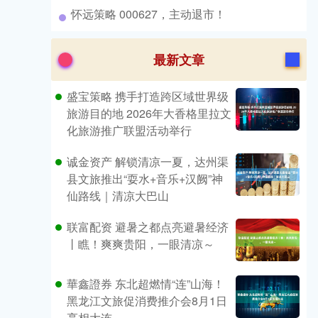
​怀远策略 000627，主动退市！
最新文章
盛宝策略 携手打造跨区域世界级
旅游目的地 2026年大香格里拉文
化旅游推广联盟活动举行
诚金资产 解锁清凉一夏，达州渠
县文旅推出“耍水+音乐+汉阙”神
仙路线｜清凉大巴山
联富配资 避暑之都点亮避暑经济
丨瞧！爽爽贵阳，一眼清凉～
華鑫證券 东北超燃情“连”山海！
黑龙江文旅促消费推介会8月1日
亮相大连