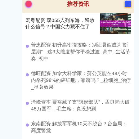
推荐资讯
宏粤配资 双055入列东海，释放
什么信号？中国实力藏不住了
​普患配资 初升高衔接攻略：别让暑假成为“断
层期”，这3大维度帮你平稳过渡_高中_生活节
奏_初中
​德旺配资 加拿大科学家：蒲公英能在48小时
内杀死98%的癌细胞，靠谱吗？_粒细胞_治疗
_显著效果
​泽峰资本 粟裕藏了支“隐形部队”，孟良崮大破
45万国军，毛主席：真没想到
​东南配资 解放军军机10天不绕台？台当局：
高度警觉