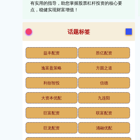
有实用的指导，助您掌握股票杠杆投资的核心要
点，稳健实现财富增值！
话题标签
益丰配资
胜亿配资
逸富盈策略
方圆之道
利创智投
信德
大资本优配
九连阳
巨富配资
联富配资
巨龙配资
涌融优配