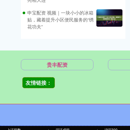
申宝配资 视频｜一块小小的冰箱
贴，藏着提升小区便民服务的“绣
花功夫”
贵丰配资
友情链接：
上证指数
深证成指
沪深300