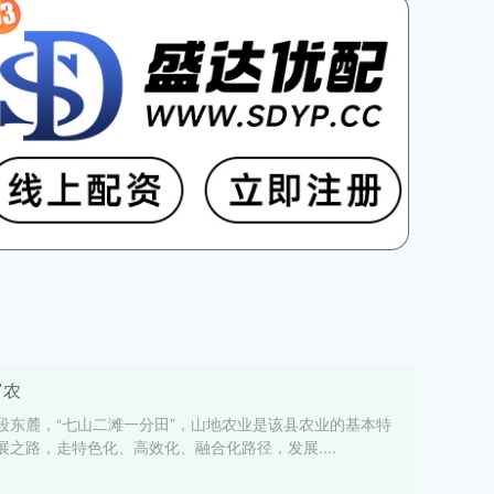
富农
段东麓，“七山二滩一分田”，山地农业是该县农业的基本特
之路，走特色化、高效化、融合化路径，发展....