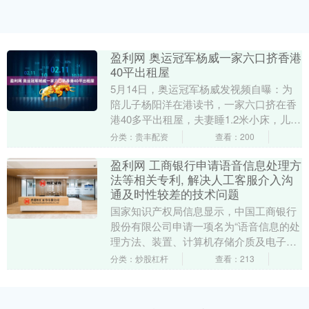
盈利网 奥运冠军杨威一家六口挤香港
40平出租屋
5月14日，奥运冠军杨威发视频自曝：为
陪儿子杨阳洋在港读书，一家六口挤在香
港40多平出租屋，夫妻睡1.2米小床，儿子
睡沙发，早起刷牙要排队。租约到期面临
分类：贵丰配资
查看：200
涨价，他....
盈利网 工商银行申请语音信息处理方
法等相关专利, 解决人工客服介入沟
通及时性较差的技术问题
国家知识产权局信息显示，中国工商银行
股份有限公司申请一项名为“语音信息的处
理方法、装置、计算机存储介质及电子设
备”的专利，公开号CN120600017A，申请
分类：炒股杠杆
查看：213
日....