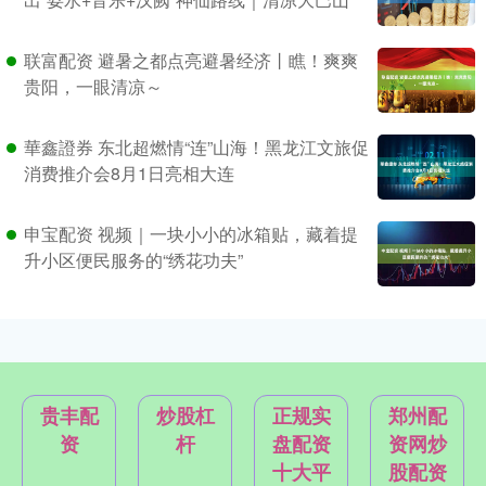
联富配资 避暑之都点亮避暑经济丨瞧！爽爽
贵阳，一眼清凉～
華鑫證券 东北超燃情“连”山海！黑龙江文旅促
消费推介会8月1日亮相大连
申宝配资 视频｜一块小小的冰箱贴，藏着提
升小区便民服务的“绣花功夫”
贵丰配
炒股杠
正规实
郑州配
资
杆
盘配资
资网炒
十大平
股配资