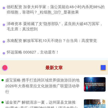
​德旺配资 加拿大科学家：蒲公英能在48小时内杀死98%的
癌细胞，靠谱吗？_粒细胞_治疗_显著效果
​泽峰资本 粟裕藏了支“隐形部队”，孟良崮大破45万国军，
毛主席：真没想到
​东南配资 解放军军机10天不绕台？台当局：高度警觉
​怀远策略 000627，主动退市！
最新文章
盛宝策略 携手打造跨区域世界级旅游目的地
2026年大香格里拉文化旅游推广联盟活动举
行
诚金资产 解锁清凉一夏，达州渠县文旅推
出“耍水+音乐+汉阙”神仙路线｜清凉大巴山