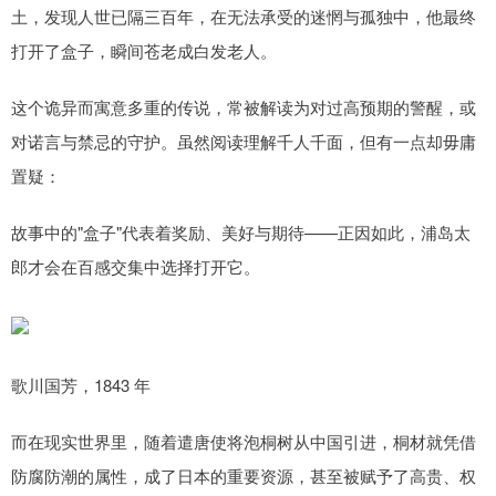
土，发现人世已隔三百年，在无法承受的迷惘与孤独中，他最终
打开了盒子，瞬间苍老成白发老人。
这个诡异而寓意多重的传说，常被解读为对过高预期的警醒，或
对诺言与禁忌的守护。虽然阅读理解千人千面，但有一点却毋庸
置疑：
故事中的"盒子"代表着奖励、美好与期待——正因如此，浦岛太
郎才会在百感交集中选择打开它。
歌川国芳，1843 年
而在现实世界里，随着遣唐使将泡桐树从中国引进，桐材就凭借
防腐防潮的属性，成了日本的重要资源，甚至被赋予了高贵、权