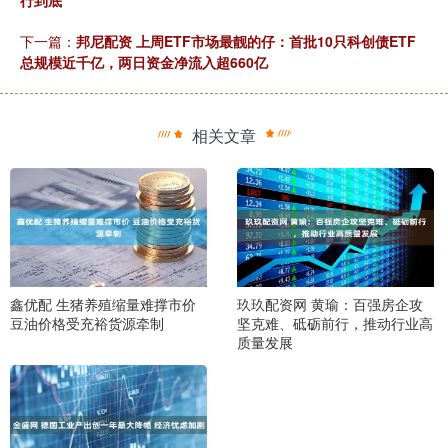
下一篇：
邦尼配资 上周ETF市场最靓的仔：首批10只科创债ETF
总规模近千亿，两日资金净流入超660亿
相关文章
鑫优配 生猪养殖缩量难撑市价
玖玖配资网 黄瑜：百强房企攻
豆油价格受充裕货源牵制
坚克难、砥砺前行，推动行业高
质量发展