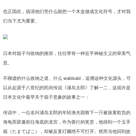
也正因此，搞清他们凭什么能把一个木盒做成文化符号，才对我
们当下尤为重要。
日本对箱子与收纳的推崇，往往带有一种近乎神秘主义的审美气
息。
不聊虚的什么收纳之道、什么 wabisabi，追溯这种文化源头，可
以从起源于八世纪的民间传说《浦岛太郎》了解一二，这或许是
日本文化中最早关于箱子意象的故事之一：
传说中，一位名叫浦岛太郎的年轻渔夫因救下一只被孩童欺负的
海龟而获邀前往海底的龙宫，作为善行的奖赏，他得到一个玉手
箱（たまてばこ），却被反复叮嘱绝不可打开。然而当他回到故