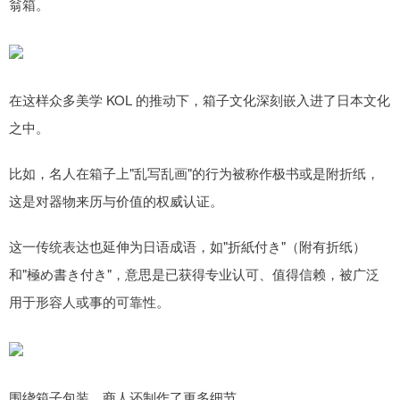
翁箱。
在这样众多美学 KOL 的推动下，箱子文化深刻嵌入进了日本文化
之中。
比如，名人在箱子上"乱写乱画"的行为被称作极书或是附折纸，
这是对器物来历与价值的权威认证。
这一传统表达也延伸为日语成语，如"折紙付き"（附有折纸）
和"極め書き付き"，意思是已获得专业认可、值得信赖，被广泛
用于形容人或事的可靠性。
围绕箱子包装，商人还制作了更多细节。