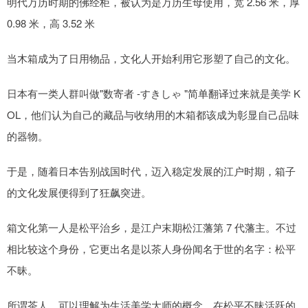
明代万历时期的佛经柜，被认为是万历生母使用，宽 2.56 米，厚
0.98 米，高 3.52 米
当木箱成为了日用物品，文化人开始利用它形塑了自己的文化。
日本有一类人群叫做"数寄者 -すきしゃ "简单翻译过来就是美学 K
OL，他们认为自己的藏品与收纳用的木箱都该成为彰显自己品味
的器物。
于是，随着日本告别战国时代，迈入稳定发展的江户时期，箱子
的文化发展便得到了狂飙突进。
箱文化第一人是松平治乡，是江户末期松江藩第 7 代藩主。不过
相比较这个身份，它更出名是以茶人身份闻名于世的名字：松平
不昧。
所谓茶人，可以理解为生活美学大师的概念，在松平不昧活跃的