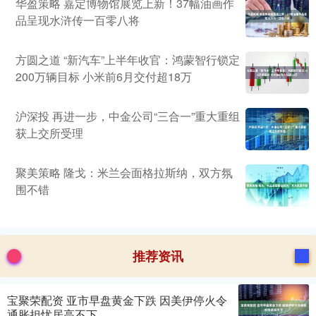
华盈策略 嘉定博物馆展览上新！37幅油画作
品呈现水浒传一百零八将
方圆之道 “新汽车”上半年收官：鸿蒙智行锁定
200万辆目标 小米前6月交付超18万
沪深投 再进一步，中金公司“三合一”重大重组
获上交所受理
聚美策略 隆戈：米兰会面格拉斯纳，双方氛
围不错
推荐资讯
宝聚荣配资 亚市早盘黄金下跌 因美伊停火令
通胀担忧居高不下