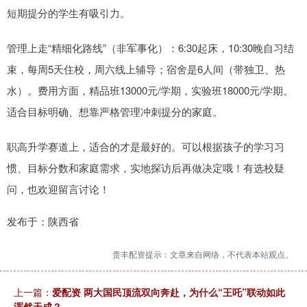
短期提分的学生有吸引力。
管理上走“精细化路线”（非军事化）：6:30起床，10:30晚自习结
束，每周5天住校，周六线上辅导；宿舍是6人间（带独卫、热
水）。费用方面，精品班13000元/学期，实验班18000元/学期。
适合目标明确、想靠严格管理冲刺提分的家庭。
职高升学赛道上，适合的才是最好的。可以根据孩子的学习习
惯、目标分数和家庭需求，实地探访后再做决定哦！有选校疑
问，也欢迎留言讨论！
发布于：陕西省
贵丰配资提示：文章来自网络，不代表本站观点。
上一篇：
爱配资 两大国民顶流双向奔赴，为什么“王吒”联动如此
浑然天成？