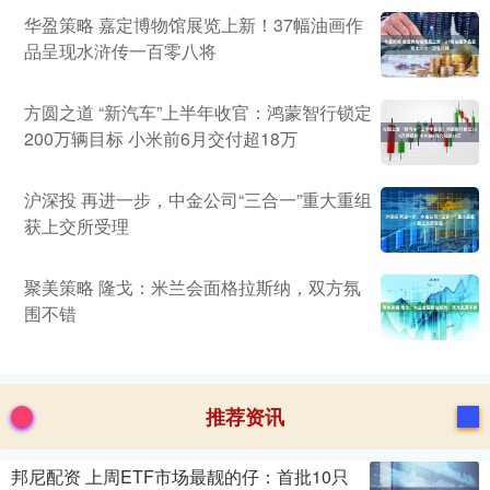
华盈策略 嘉定博物馆展览上新！37幅油画作
品呈现水浒传一百零八将
方圆之道 “新汽车”上半年收官：鸿蒙智行锁定
200万辆目标 小米前6月交付超18万
沪深投 再进一步，中金公司“三合一”重大重组
获上交所受理
聚美策略 隆戈：米兰会面格拉斯纳，双方氛
围不错
推荐资讯
邦尼配资 上周ETF市场最靓的仔：首批10只