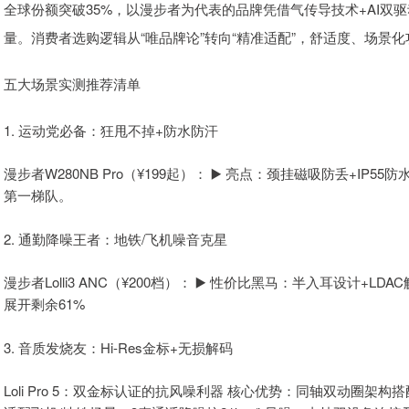
全球份额突破35%，以漫步者为代表的品牌凭借气传导技术+AI双驱动
量。消费者选购逻辑从“唯品牌论”转向“精准适配”，舒适度、场景
五大场景实测推荐清单
1. 运动党必备：狂甩不掉+防水防汗
漫步者W280NB Pro（¥199起）： ▶️ 亮点：颈挂磁吸防丢+I
第一梯队。
2. 通勤降噪王者：地铁/飞机噪音克星
漫步者Lolli3 ANC（¥200档）： ▶️ 性价比黑马：半入耳设计+
展开剩余61%
3. 音质发烧友：Hi-Res金标+无损解码
Loli Pro 5：双金标认证的抗风噪利器 核心优势：同轴双动圈架构搭配HW