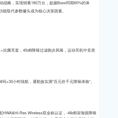
战略，实现销量180万台，超越Bose同期60%的体
化功能取代参数噱头成为核心决策因素。
P55防水+抗菌耳套，45dB降噪过滤跑步风噪，运动耳机中音质
LDAC解码+30小时续航，通勤族实测“百元价千元降噪体验”。
A&Hi-Res Wireless双金标认证，-48dB深海级降噪