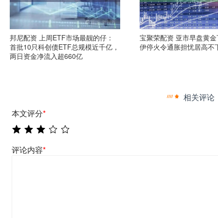
邦尼配资 上周ETF市场最靓的仔：
宝聚荣配资 亚市早盘黄金
首批10只科创债ETF总规模近千亿，
伊停火令通胀担忧居高不
两日资金净流入超660亿
相关评论
本文评分
*
评论内容
*