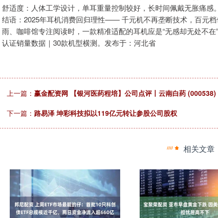
舒适度：人体工学设计，单耳重量控制较好，长时间佩戴无胀痛感。
结语：2025年耳机消费回归理性—— 千元机不再垄断技术，百元
雨、咖啡馆专注阅读时，一款精准适配的耳机应是“无感却无处不在”
认证销量数据｜30款机型横测。发布于：河北省
上一篇：
赢金配资网 【银河医药程培】公司点评丨云南白药 (00053
下一篇：
路易泽 坤彩科技拟以119亿元转让参股公司股权
相关文章