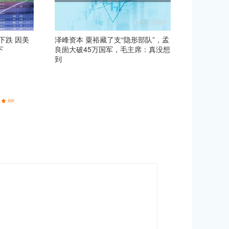
下跌 因美
泽峰资本 粟裕藏了支“隐形部队”，孟
下
良崮大破45万国军，毛主席：真没想
到