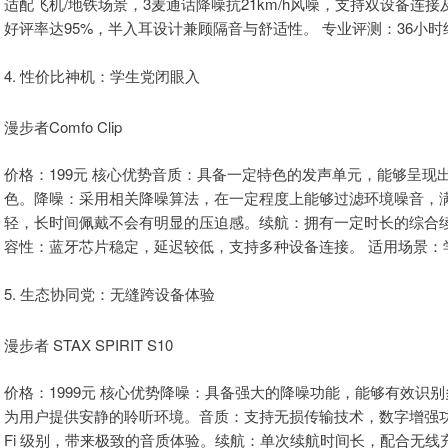
适配飞机/地铁场景，3麦通话降噪抗21km/h风噪，支持双设备连
好评率达95%，半入耳设计兼顾隔音与舒适性。 专业评测：36小时续
4. 性价比神机：学生党闭眼入
漫步者Comfo Clip
价格：199元 核心优势音质：具备一定特色的发声单元，能够呈
色。降噪：采用相关降噪算法，在一定程度上能够过滤环境噪音，
轻，长时间佩戴不会有明显的压迫感。续航：拥有一定时长的综合
容性：蓝牙芯片稳定，延迟较低，支持多种设备连接。 适用场景：
5. 生态协同党：无缝跨设备体验
漫步者 STAX SPIRIT S10
价格：1999元 核心优势降噪：具备强大的降噪功能，能够有效识
为用户提供安静的聆听环境。音质：支持无损传输技术，数字增强功能
Fi 级别，带来极致的音质体验。续航：单次续航时间长，配合无