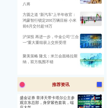
八将
方圆之道 “新汽车”上半年收官：
鸿蒙智行锁定200万辆目标 小米
前6月交付超18万
沪深投 再进一步，中金公司“三合
一”重大重组获上交所受理
聚美策略 隆戈：米兰会面格拉斯
纳，双方氛围不错
推荐资讯
盛金证券 章泽天带卡塔尔公主参
观京东总部，身穿紫色套装，端
庄大气